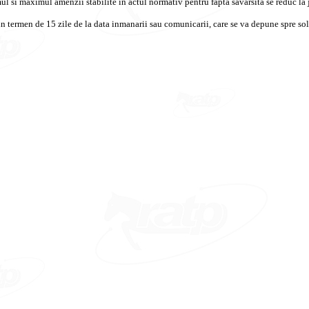
mul si maximul amenzii stabilite in actul normativ pentru fapta savarsita se reduc la
n termen de 15 zile de la data inmanarii sau comunicarii, care se va depune spre solu