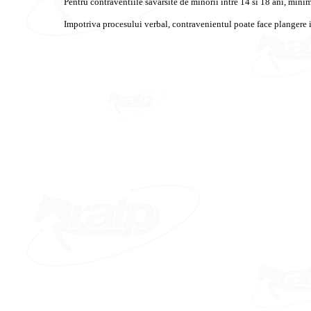
Pentru contraventiile savarsite de minorii intre 14 si 18 ani, mini
Impotriva procesului verbal, contravenientul poate face plangere i