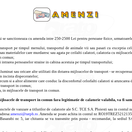
i si se sanctioneaza cu amenda intre 250-2500 Lei pentru persoane fizice, urmatoarele
transport pe timpul mersului, transportul de animale vii sau pasari cu exceptia cel
lor sau materialelor care murdaresc sau agata pe ceilalti calatori, calatoria cu mijloa
 in comun;
i intrarea persoanelor straine in cabina acestuia pe timpul transportului;
e iluminat sau oricare alte utilitati din dotarea mijloacelor de transport - se recupere
n incinta dispeceratelor;
cum si a altor alimente care conduc la disconfortul celorlalti calatori si aruncarea d
e transport in comun;
a, in mijloacele de transport in comun.
jloacele de transport in comun fara legitimatie de calatorie valabila, va fi san
 punctele de vanzare a titlurilor de calatorie ale S.C. TCE S.A. Ploiesti sau in co
adresa:
amenzi@ratph.ro
. Amenda se poate achita in contul nr. RO19TREZ521213502
 Basarabi nr. 5, iar chitanta se va transmite prin posta - recomandat, la sediul 