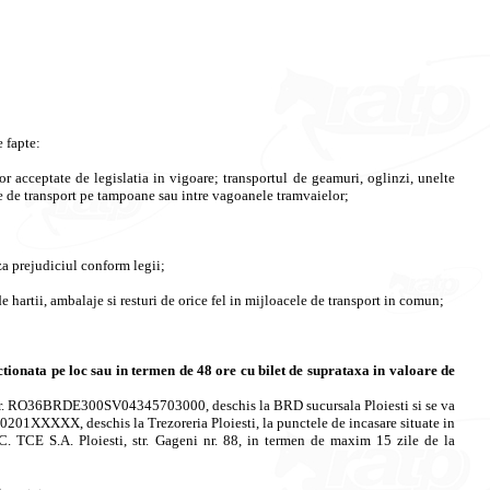
 fapte:
or acceptate de legislatia in vigoare; transportul de geamuri, oglinzi, unelte
cele de transport pe tampoane sau intre vagoanele tramvaielor;
aza prejudiciul conform legii;
e hartii, ambalaje si resturi de orice fel in mijloacele de transport in comun;
ctionata pe loc sau in termen de 48 ore cu bilet de suprataxa in valoare de
ntul nr. RO36BRDE300SV04345703000, deschis la BRD sucursala Ploiesti si se va
01XXXXX, deschis la Trezoreria Ploiesti, la punctele de incasare situate in
S.C. TCE S.A. Ploiesti, str. Gageni nr. 88, in termen de maxim 15 zile de la