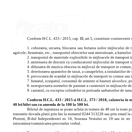
Conform H.C.L. 433 / 2015, cap. III, art.5, constituie contraventi
1. coborarea, urcarea, blocarea sau fortarea usilor mijlocului de 
agricole, fierastraie, etc.; transportul obiectelor urat mirositoare, a haine
2. transportul de materiale explozibile in mijloacele de transport
3. antrenarea de discutii cu conducatorul mijlocului de transport s
4. difuzarea de muzica obscena in mijlocul de transport in comun;
5. deteriorarea aparatelor de taxat, a canapelelor, a instalatiilor d
6. provocarea de scandal in mijloacele de transport in comun sau i
7. fumatul, scuipatul, consumul de seminte si bauturi alcoolice, pre
8. nerespectarea normelor de pastrare a curateniei in mijloacele d
9. cantatul, cu exceptia colindelor in perioada sarbatorilor de iarn
Conform H.C.L. 433 / 2015 si H.C.L. 373 / 2018, calatoria in mi
40 lei/bilet sau cu amenda de la 100 la 500 lei.
Biletul de suprataxa se poate achita in termen de 48 ore la toate
transmite dovada platii prin fax la numarul 0244 513228 sau prin email la 
Ploiesti, B-dul Independentei nr. 16, Soseaua Vestului nr. 19 sau in str.
intocmirea/comunicarea procesului verbal.