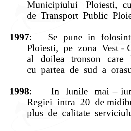
Municipiului
Ploiesti
,
c
de
Transport
Public
Ploie
1997
:
Se
pune
in
folosin
Ploiesti
,
pe
zona
Vest -
al
doilea
tronson
care
cu
partea
de
sud
a
orasu
1998
:
In
lunile
mai
–
iu
Regiei
intra
20
de
midib
plus
de
calitate
serviciul