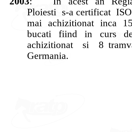
2003
:
In
acest
an
Regi
Ploiesti
s-a
certificat
ISO
mai
achizitionat
inca
1
bucati
fiind
in
curs
d
achizitionat
si
8
tramv
Germania
.