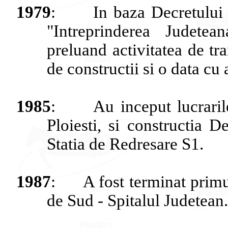
1979
:
In
baza
Decretului
"
Intreprinderea
Judetean
preluand
activitatea
de tr
de
constructii
si
o data cu
1985
:
Au
inceput
lucraril
Ploiesti
,
si
constructia
De
Statia
de
Redresare
S1.
1987
:
A
fost
terminat
prim
de
Sud
-
Spitalul
Judetean
.