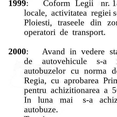
1999
:
Coform
Legii
nr. 
locale,
activitatea
regiei
s
Ploiesti
,
traseele
din
zo
operatori
de
transport.
2000
:
Avand
in
vedere
st
de
autovehicule
s-a
autobuzelor
cu
norma
d
Regia
,
cu
aprobarea
Pri
pentru
achizitionarea
a
5
In
luna
mai
s-a
achiz
autobuze
.