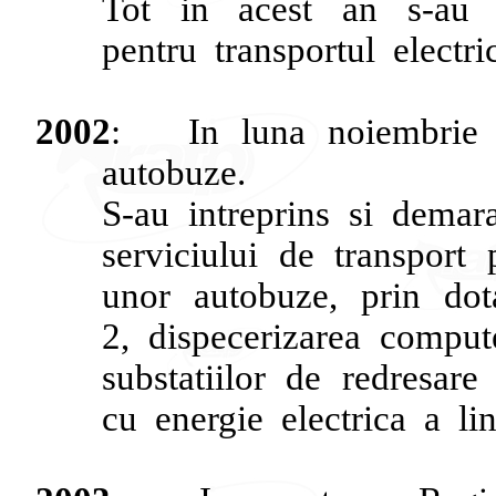
Tot
in
acest
an
s-au
pentru
transportul
electri
2002
:
In
luna
noiembrie
autobuze
.
S-au
intreprins
si
demara
serviciului
de
transport
unor
autobuze
,
prin
dot
2,
dispecerizarea
compute
substatiilor
de
redresare
cu
energie
electrica
a
lin