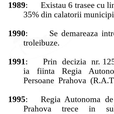
1989
:
Existau
6
trasee
cu
li
35% din
calatorii
municipi
1990
:
Se
demareaza
int
troleibuze
.
1991
:
Prin
deci
zia
nr. 12
ia
fiinta
Regia
Auton
Persoane
Prahova
(R.A.T
1995
:
Regia
Autonoma
de
Prahova
trece
in
su