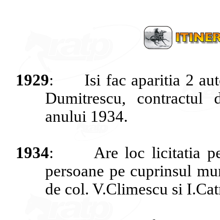
1929
:
Isi
fac
aparitia
2
au
Dumitrescu
,
contractul
anului
1934.
1934
:
Are loc
licitatia
p
persoane
pe
cuprinsul
mun
de col.
V.Climescu
si
I.Cat