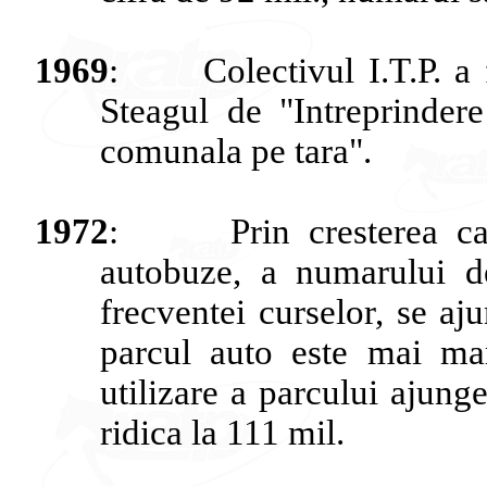
1969
:
Colectivul
I.T.P. a
Steagul
de "
Intreprindere
comunala
pe
tara
".
1972
:
Prin
cresterea
ca
autobuze
, a
numarului
d
frecventei
curselor
, se
aj
parcul
auto
este
mai
ma
utilizare
a
parcului
ajung
ridica
la 111 mil.