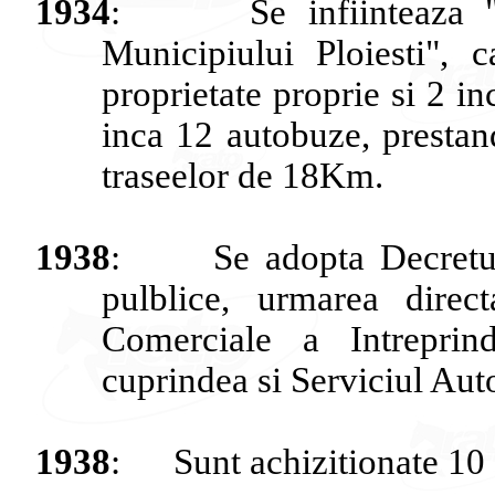
1934
:
Se
infiinteaza
Municipiului
Ploiesti
", 
proprietate
proprie
si
2
in
inca
12
autobuze
,
prestan
traseelor
de 18Km.
1938
:
Se
adopta
Decretu
pulblice
,
urmarea
direct
Comerciale
a
Intreprind
cuprindea
si
Serviciul
Aut
1938
:
Sunt
achizitionate
10