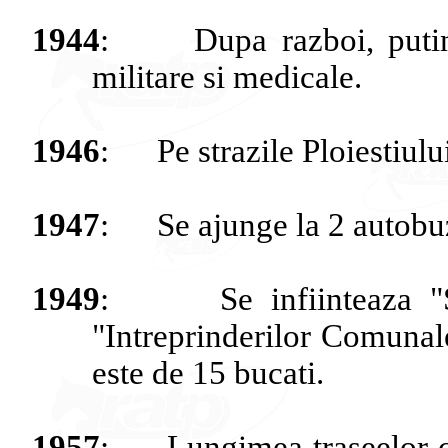
1944
:
Dupa
razboi
,
puti
militare
si
medicale
.
1946
:
Pe
strazile
Ploiestiulu
1947
:
Se
ajunge
la 2
autobu
1949
:
Se
infiinteaza
"
"
Intreprinderilor
Comunal
este
de 15
bucati
.
1957
:
Lungimea
traseelor