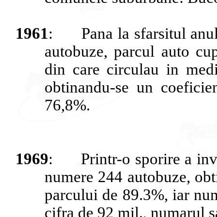
1961
:
Pana
la
sfarsitul
anu
autobuze
,
parcul
auto
cu
din care
circulau
in
med
obtinandu
-se un
coeficie
76,8%.
1969
:
Printr
-o
sporire
a
inv
numere
244
autobuze
,
obt
parcului
de 89.3%,
iar
nu
cifra
de 92 mil.,
numarul
s