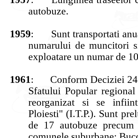
autobuze
.
1959
:
Sunt
transportati
anu
numarului
de
muncitori
s
exploatare
un
numar
de 1
1961
:
Conform
Deciziei
24
Sfatului
Popular regiona
reorganizat
si
se
infiin
Ploiesti
" (I.T.P.).
Sunt
prel
de 17
autobuze
precum
comunele
suburbane
:
Buc