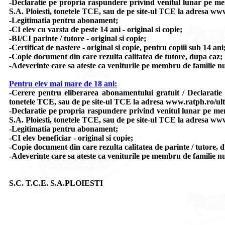
-Declaratie pe propria raspundere privind venitul lunar pe memb
S.A. Ploiesti, tonetele TCE, sau de pe site-ul TCE la adresa w
-Legitimatia pentru abonament;
-CI elev cu varsta de peste 14 ani - original si copie;
-BI/CI parinte / tutore - original si copie;
-Certificat de nastere - original si copie, pentru copiii sub 14 ani
-Copie document din care rezulta calitatea de tutore, dupa caz;
-Adeverinte care sa ateste ca veniturile pe membru de familie n
Pentru elev mai mare de 18 ani:
-Cerere pentru eliberarea abonamentului gratuit / Declaratie 
tonetele TCE, sau de pe site-ul TCE la adresa www.ratph.ro/ul
-Declaratie pe propria raspundere privind venitul lunar pe memb
S.A. Ploiesti, tonetele TCE, sau de pe site-ul TCE la adresa w
-Legitimatia pentru abonament;
-CI elev beneficiar - original si copie;
-Copie document din care rezulta calitatea de parinte / tutore, 
-Adeverinte care sa ateste ca veniturile pe membru de familie n
S.C. T.C.E. S.A.PLOIESTI