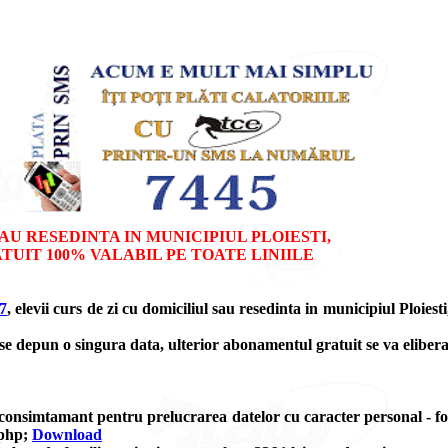
AU RESEDINTA IN MUNICIPIUL PLOIESTI,
UIT 100% VALABIL PE TOATE LINIILE
7
, elevii curs de zi cu domiciliul sau resedinta in municipiul Ploi
se depun o singura data, ulterior abonamentul gratuit se va eliber
onsimtamant pentru prelucrarea datelor cu caracter personal - formu
.php;
Download