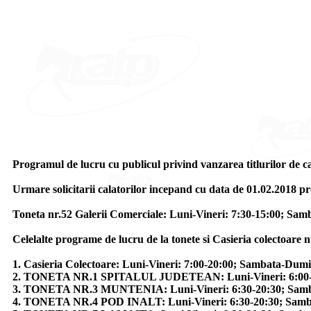
Programul de lucru cu publicul privind vanzarea titlurilor de ca
Urmare solicitarii calatorilor incepand cu data de 01.02.2018 pr
Toneta nr.52 Galerii Comerciale: Luni-Vineri: 7:30-15:00; S
Celelalte programe de lucru de la tonete si Casieria colectoare n
1. Casieria Colectoare: Luni-Vineri: 7:00-20:00; Sambata-Dum
2. TONETA NR.1 SPITALUL JUDETEAN: Luni-Vineri: 6:00-20
3. TONETA NR.3 MUNTENIA: Luni-Vineri: 6:30-20:30; Sam
4. TONETA NR.4 POD INALT: Luni-Vineri: 6:30-20:30; Sam