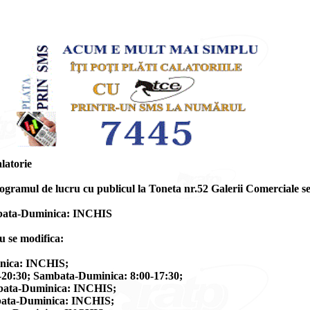
latorie
ogramul de lucru cu publicul la Toneta nr.52 Galerii Comerciale se 
ambata-Duminica: INCHIS
u se modifica:
inica: INCHIS;
:30; Sambata-Duminica: 8:00-17:30;
bata-Duminica: INCHIS;
bata-Duminica: INCHIS;