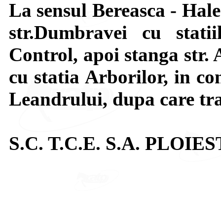
La sensul Bereasca - Hale
str.Dumbravei cu stat
Control, apoi stanga str. 
cu statia Arborilor, in co
Leandrului, dupa care tr
S.C. T.C.E. S.A. PLOIES