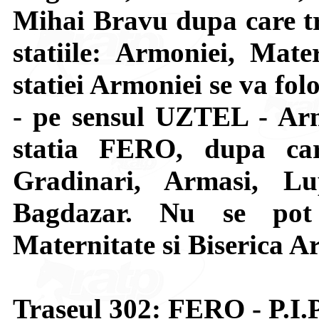
Mihai Bravu dupa care tr
statiile: Armoniei, Mate
statiei Armoniei se va fol
- pe sensul UZTEL - Arm
statia FERO, dupa car
Gradinari, Armasi, L
Bagdazar. Nu se pot u
Maternitate si Biserica A
Traseul 302: FERO - P.I.P