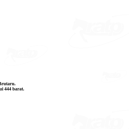
Brutaru.
ui 444 barat.