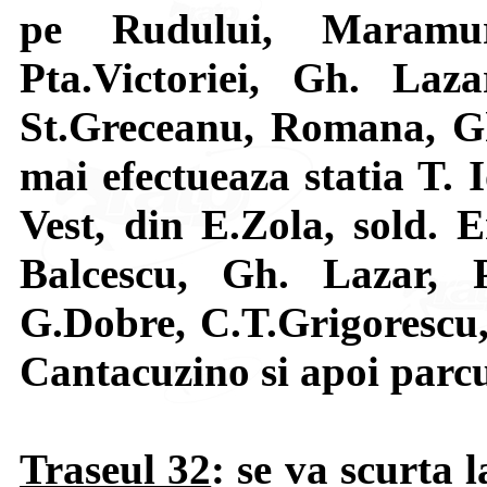
pe Rudului, Maramur
Pta.Victoriei, Gh. Laza
St.Greceanu, Romana, Gh
mai efectueaza statia T. 
Vest, din E.Zola, sold. E
Balcescu, Gh. Lazar, P
G.Dobre, C.T.Grigorescu,
Cantacuzino si apoi parc
Traseul 32
: se va scurta 