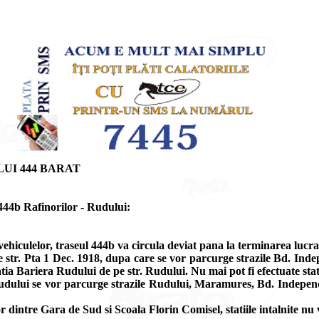
UI 444 BARAT
444b Rafinorilor - Rudului:
ovehiculelor, traseul 444b va circula deviat pana la terminarea luc
e str. Pta 1 Dec. 1918, dupa care se vor parcurge strazile Bd. Ind
tia Bariera Rudului de pe str. Rudului. Nu mai pot fi efectuate stat
 Rudului se vor parcurge strazile Rudului, Maramures, Bd. Independe
intre Gara de Sud si Scoala Florin Comisel, statiile intalnite nu v