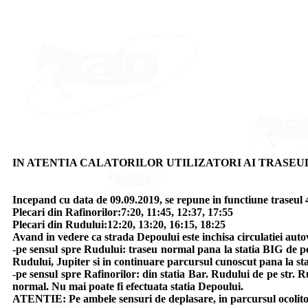
IN ATENTIA CALATORILOR UTILIZATORI AI TRASEUL
Incepand cu data de 09.09.2019, se repune in functiune traseul 
Plecari din Rafinorilor:7:20, 11:45, 12:37, 17:55
Plecari din Rudului:12:20, 13:20, 16:15, 18:25
Avand in vedere ca strada Depoului este inchisa circulatiei aut
-pe sensul spre Rudului: traseu normal pana la statia BIG de p
Rudului, Jupiter si in continuare parcursul cunoscut pana la sta
-pe sensul spre Rafinorilor: din statia Bar. Rudului de pe str.
normal. Nu mai poate fi efectuata statia Depoului.
ATENTIE: Pe ambele sensuri de deplasare, in parcursul ocolitor d