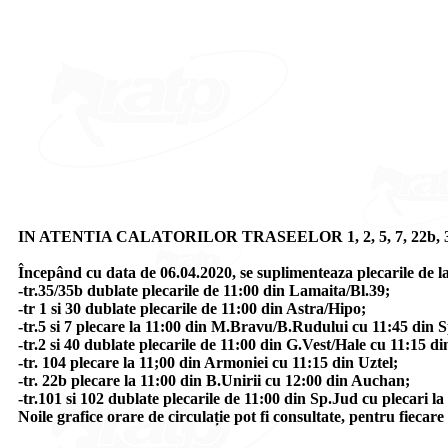
IN ATENTIA CALATORILOR TRASEELOR 1, 2, 5, 7, 22b, 30, 35
Începând cu data de 06.04.2020, se suplimenteaza plecarile de la or
-tr.35/35b dublate plecarile de 11:00 din Lamaita/Bl.39;
-tr 1 si 30 dublate plecarile de 11:00 din Astra/Hipo;
-tr.5 si 7 plecare la 11:00 din M.Bravu/B.Rudului cu 11:45 din
-tr.2 si 40 dublate plecarile de 11:00 din G.Vest/Hale cu 11:15 
-tr. 104 plecare la 11;00 din Armoniei cu 11:15 din Uztel;
-tr. 22b plecare la 11:00 din B.Unirii cu 12:00 din Auchan;
-tr.101 si 102 dublate plecarile de 11:00 din Sp.Jud cu plecari l
Noile grafice orare de circulație pot fi consultate, pentru fiecar