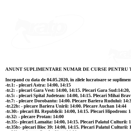
ANUNT SUPLIMENTARE NUMAR DE CURSE PENTRU 
Incepand cu data de 04.05.2020, in zilele lucratoare se supliment
-tr.1: - plecari Astra: 14:00, 14:15
-tr.2: - plecari Gara Vest: 14:00, 14:15. Plecari Gara Sud:14:20,
-tr.5: - plecari Spital Judetean: 14:00, 14:15. Plecari Mihai Bra
-tr.7: - plecare Dorobantu: 14:00. Plecare Bariera Rudului: 14:
-tr.22b: - plecare Bariera Unirii: 14:00. Plecare Auchan 14:44
-tr.30:- plecari Bl. Republicii: 14:00, 14:15. Plecari Hipodrom: 
-tr.32: - plecare Protan: 14:00
-tr.35:- plecari Lamaita: 14:00, 14:15. Plecari Palatul Culturii: 
-tr.35b:- plecari Bloc 39: 14:00, 14:15. Plecari Palatul Culturii: 