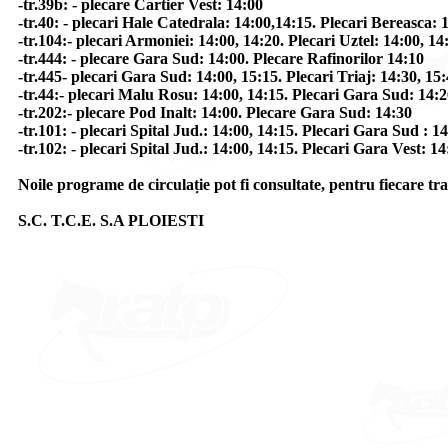
-tr.39b: - plecare Cartier Vest: 14:00
-tr.40: - plecari Hale Catedrala: 14:00,14:15. Plecari Bereasca: 
-tr.104:- plecari Armoniei: 14:00, 14:20. Plecari Uztel: 14:00, 14
-tr.444: - plecare Gara Sud: 14:00. Plecare Rafinorilor 14:10
-tr.445- plecari Gara Sud: 14:00, 15:15. Plecari Triaj: 14:30, 15
-tr.44:- plecari Malu Rosu: 14:00, 14:15. Plecari Gara Sud: 14:2
-tr.202:- plecare Pod Inalt: 14:00. Plecare Gara Sud: 14:30
-tr.101: - plecari Spital Jud.: 14:00, 14:15. Plecari Gara Sud : 1
-tr.102: - plecari Spital Jud.: 14:00, 14:15. Plecari Gara Vest: 14
Noile programe de circulație pot fi consultate, pentru fiecare tr
S.C. T.C.E. S.A PLOIESTI