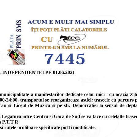
NDEPENDENTEI PE 01.06.2021
nicipalitate a manifestarilor dedicate celor mici - cu ocazia Zilei
-24:00, transportul se reorganizeaza astfel: traseele cu parcurs p
ican si Liceul de Muzica si pe str. Democratiei la sensul de dep
o. Legatura intre Centru si Gara de Sud se va face cu celelalte trase
a P.T.T.R.
si rutele ocolitoare specificate pot fi modificate.