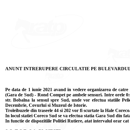
ANUNT INTRERUPERE CIRCULATIE PE BULEVARDUL I
Pe data de 1 iunie 2021 avand in vedere organizarea de catre mu
(Gara de Sud) - Rond Compet pe ambele sensuri. Intre orele 0:00
str. Bobalna la sensul spre Sud, unde vor efectua statiile Pel
Decembrie, Covurlui si Muzeul de Istorie.
Troleibuzele din traseele 44 si 202 vor fi scurtate la Hale Corec
In locul statiei Coreco Sud se va efectua statia Gara Sud din fat
In functie de dispozitiile Politiei Rutiere, atat intervalul orar cat 