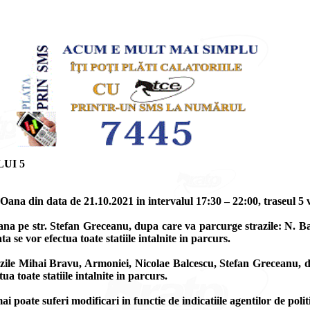
UI 5
Oana din data de 21.10.2021 in intervalul 17:30 – 22:00, traseul 5 va
na pe str. Stefan Greceanu, dupa care va parcurge strazile: N. Bal
se vor efectua toate statiile intalnite in parcurs.
azile Mihai Bravu, Armoniei, Nicolae Balcescu, Stefan Greceanu, du
a toate statiile intalnite in parcurs.
ai poate suferi modificari in functie de indicatiile agentilor de polit