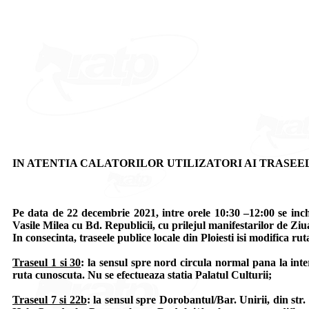
IN ATENTIA CALATORILOR UTILIZATORI AI TRASEELOR 7, 2
Pe data de 22 decembrie 2021, intre orele 10:30 –12:00 se inch
Vasile Milea cu Bd. Republicii, cu prilejul manifestarilor de Zi
In consecinta, traseele publice locale din Ploiesti isi modifica ruta
Traseul 1 si 30
: la sensul spre nord circula normal pana la int
ruta cunoscuta. Nu se efectueaza statia Palatul Culturii;
Traseul 7 si 22b
: la sensul spre Dorobantul/Bar. Unirii, din str