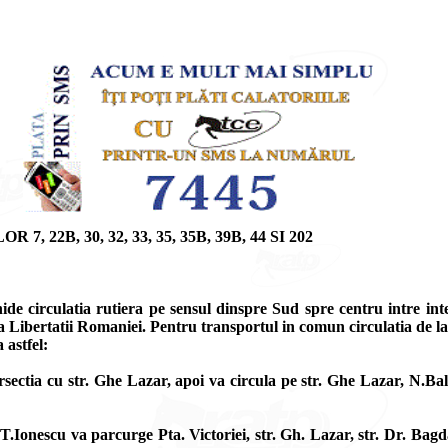
2B, 30, 32, 33, 35, 35B, 39B, 44 SI 202
ide circulatia rutiera pe sensul dinspre Sud spre centru intre int
ua Libertatii Romaniei. Pentru transportul in comun circulatia de 
 astfel:
ersectia cu str. Ghe Lazar, apoi va circula pe str. Ghe Lazar, N.B
. T.Ionescu va parcurge Pta. Victoriei, str. Gh. Lazar, str. Dr. Bag