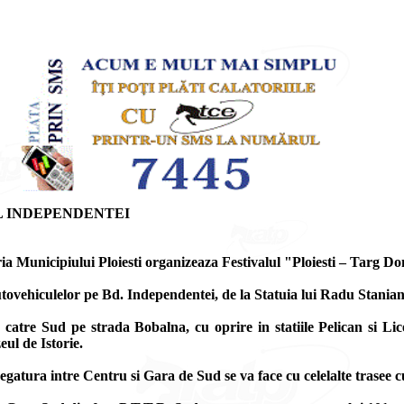
L INDEPENDENTEI
ia Municipiului Ploiesti organizeaza Festivalul "Ploiesti – Targ D
 autovehiculelor pe Bd. Independentei, de la Statuia lui Radu Stania
u catre Sud pe strada Bobalna, cu oprire in statiile Pelican si L
ul de Istorie.
Legatura intre Centru si Gara de Sud se va face cu celelalte trasee 