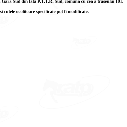
atia Gara Sud din fata P.T.T.R. Sud, comuna cu cea a traseului 101.
si rutele ocolitoare specificate pot fi modificate.