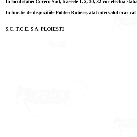
In locul statiei Coreco Sud, traseele 1, 2, 30, 32 vor efectua st
In functie de dispozitiile Politiei Rutiere, atat intervalul orar cat 
S.C. T.C.E. S.A. PLOIESTI