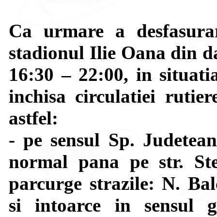
Ca urmare a desfasurar
stadionul Ilie Oana din d
16:30 – 22:00, in situati
inchisa circulatiei rutie
astfel:
- pe sensul Sp. Judetea
normal pana pe str. St
parcurge strazile: N. Ba
si intoarce in sensul gi