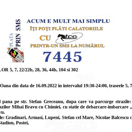
, 22/22b, 28, 36, 44b, 104 si 302
ana din data de 16.09.2022 in intervalul 19:30-24:00, traseele 5, 7, 
 pana pe str. Stefan Greceanu, dupa care va parcurge strazile:
trazilor Mihai Bravu cu Chimiei, cu statie de debarcare-imbarcare ,
vu.
e: Gradinari, Armasi, Lupeni, Stefan cel Mare, Nicolae Balcescu c
Stadion, Postei,