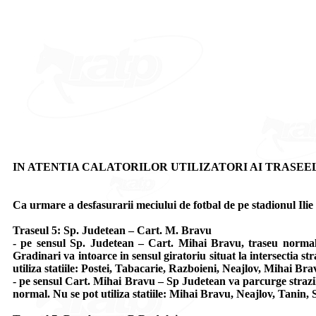
IN ATENTIA CALATORILOR UTILIZATORI AI TRASEELOR 5, 7
Ca urmare a desfasurarii meciului de fotbal de pe stadionul Ilie O
Traseul 5: Sp. Judetean – Cart. M. Bravu
- pe sensul Sp. Judetean – Cart. Mihai Bravu, traseu normal
Gradinari va intoarce in sensul giratoriu situat la intersectia s
utiliza statiile: Postei, Tabacarie, Razboieni, Neajlov, Mihai Bra
- pe sensul Cart. Mihai Bravu – Sp Judetean va parcurge strazil
normal. Nu se pot utiliza statiile: Mihai Bravu, Neajlov, Tanin, 