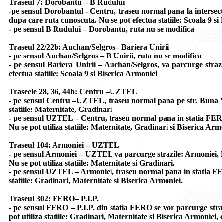
Traseul 7: Dorobantu – B Rudului
-pe sensul Dorobantul - Centru, traseu normal pana la intersect
dupa care ruta cunoscuta. Nu se pot efectua statiile: Scoala 9 si
- pe sensul B Rudului – Dorobantu, ruta nu se modifica
Traseul 22/22b: Auchan/Selgros– Bariera Unirii
- pe sensul Auchan/Selgros – B Unirii, ruta nu se modifica
- pe sensul Bariera Unirii – Auchan/Selgros, va parcurge straz
efectua statiile: Scoala 9 si Biserica Armoniei
Traseele 28, 36, 44b: Centru –UZTEL
- pe sensul Centru –UZTEL, traseu normal pana pe str. Buna Ve
statiile: Maternitate, Gradinari
- pe sensul UZTEL – Centru, traseu normal pana in statia FERO,
Nu se pot utiliza statiile: Maternitate, Gradinari si Biserica Arm
Traseul 104: Armoniei – UZTEL
- pe sensul Armoniei – UZTEL va parcurge strazile: Armoniei, 
Nu se pot utiliza statiile: Maternitate si Gradinari.
- pe sensul UZTEL – Armoniei, traseu normal pana in statia FER
statiile: Gradinari, Maternitate si Biserica Armoniei.
Traseul 302: FERO– P.I.P.
- pe sensul FERO – P.I.P. din statia FERO se vor parcurge straz
pot utiliza statiile: Gradinari, Maternitate si Biserica Armoniei,