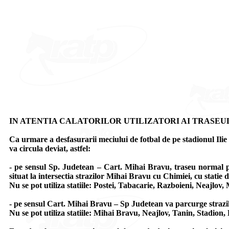
IN ATENTIA CALATORILOR UTILIZATORI AI TRASEUL
Ca urmare a desfasurarii meciului de fotbal de pe stadionul Ilie Oa
va circula deviat, astfel:
- pe sensul Sp. Judetean – Cart. Mihai Bravu, traseu normal p
situat la intersectia strazilor Mihai Bravu cu Chimiei, cu stati
Nu se pot utiliza statiile: Postei, Tabacarie, Razboieni, Neajlov,
- pe sensul Cart. Mihai Bravu – Sp Judetean va parcurge strazi
Nu se pot utiliza statiile: Mihai Bravu, Neajlov, Tanin, Stadion, P