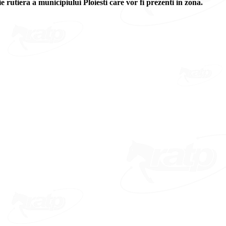
ie rutiera a municipiului Ploiesti care vor fi prezenti in zona.