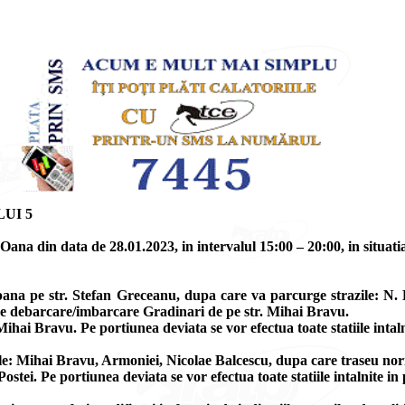
UI 5
na din data de 28.01.2023, in intervalul 15:00 – 20:00, in situatia i
ana pe str. Stefan Greceanu, dupa care va parcurge strazile: N. B
e de debarcare/imbarcare Gradinari de pe str. Mihai Bravu.
 Mihai Bravu. Pe portiunea deviata se vor efectua toate statiile intal
le: Mihai Bravu, Armoniei, Nicolae Balcescu, dupa care traseu no
ostei. Pe portiunea deviata se vor efectua toate statiile intalnite in