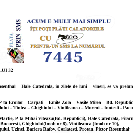
UI 32
enthal – Hale Catedrala, in zilele de luni – vineri, se va prelun
 P-ta Eroilor - Carpati – Emile Zola – Vasile Milea – Bd. Republic
ui – Tintea – Ghighiului – Vintileanca – Moreni – Inotesti - Pacur
 8 Martie, P-ta Mihai Viteazu(Bd. Republicii), Hale Catedrala, Fi
Bucuresti, Ghighiului(Imob nr 8), Vintileanca (Imob nr 10),
gului, Uzinei, Bariera Rafov, Corlatesti, Protan, Pictor Rosenthal;