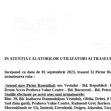
IN ATENTIA CALATORILOR UTILIZATORI AI TRASEUL
Incepand cu data de 01 septembrie 2023, traseul 32 Pictor Ros
urmatoarea ruta :
-Sensul spre Pictor Rosenthal:
sos. Vestului – Bd. Republicii -
Drum Acces Prahova Value Centre – Bd. Bucuresti – Bd. Petrolul
Statiile efectuate pe acest sens sunt urmatoarele:
Bloc 39, Bis Inaltarea Domnului(sos Vestului), Ofelia, Deltei,
Sud (fata garii), Prahova Value Centre, Rulmenti Grei, Bariera 
Moreni(Imob nr 53), Inotesti, Eternitatii, Oxigen, Izlazului, Tar