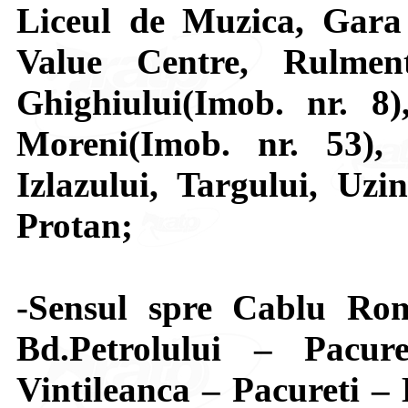
Liceul de Muzica, Gara 
Value Centre, Rulment
Ghighiului(Imob. nr. 8)
Moreni(Imob. nr. 53), I
Izlazului, Targului, Uzin
Protan;
-Sensul spre Cablu Rom
Bd.Petrolului – Pacu
Vintileanca – Pacureti – 