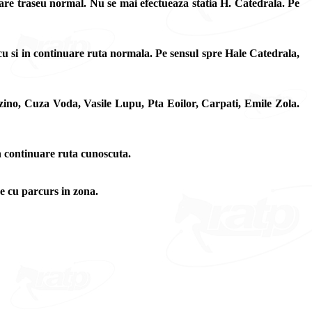
nuare traseu normal. Nu se mai efectueaza statia H. Catedrala. Pe
cu si in continuare ruta normala. Pe sensul spre Hale Catedrala,
zino, Cuza Voda, Vasile Lupu, Pta Eoilor, Carpati, Emile Zola.
n continuare ruta cunoscuta.
ee cu parcurs in zona.