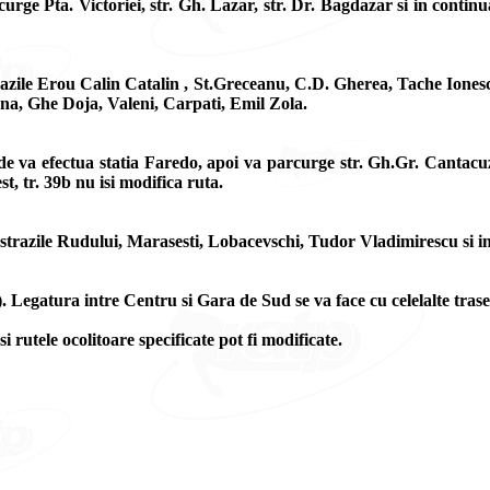
curge Pta. Victoriei, str. Gh. Lazar, str. Dr. Bagdazar si in conti
razile Erou Calin Catalin , St.Greceanu, C.D. Gherea, Tache Iones
a, Ghe Doja, Valeni, Carpati, Emil Zola.
de va efectua statia Faredo, apoi va parcurge str. Gh.Gr. Cantacu
t, tr. 39b nu isi modifica ruta.
 strazile Rudului, Marasesti, Lobacevschi, Tudor Vladimirescu si i
t). Legatura intre Centru si Gara de Sud se va face cu celelalte tras
si rutele ocolitoare specificate pot fi modificate.