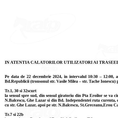
IN ATENTIA CALATORILOR UTILIZATORI AI TRASEELOR 1, 7,
Pe data de 22 decembrie 2024, in intervalul 10:30 – 12:00, au 
Bd.Republicii (tronsonul str. Vasile Milea – str. Tache Ionescu) pe
Tr.1, 30 si 32scurt
la sensul spre sud, din sensul giratoriu din Pta Eroilor se va c
N.Balcescu, Ghe Lazar si din Bd. Independentei ruta curenta, cu 
cu str. Ghe Lazar, apoi pe str. N.Balcescu, St.Greceanu,Erou Cal
Tr.7 si 22b