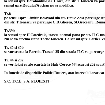
la sensul spre Dorobantul/Bar. Unirii, din str. T.Ionescu va par
sensul spre Rudului/Auchan nu se modifica.
Tr.8
pe sensul spre Cimitir Bolovani din str. Emile Zola parcurge st
din str. T.Ionescu va parcurge C.D.Gherea, St.Greceanu, Roman
Tr.39b
la sensul spre H.Catedrala, traseu normal pana pe str. ILC un
Nu se va efectua statia Tache Ionescu. La sensul spre Cartier Ves
Tr. 35 si 35b
se vor scurta la Faredo. Traseul 35 din strada ILC va parcurge
Tr. 44 si 202
se vor folosi rutele scurtate la Hale Coreco (44 scurt si 202 scur
In functie de dispozitiile Politiei Rutiere, atat intervalul orar cat 
S.C. T.C.E. S.A. PLOIESTI