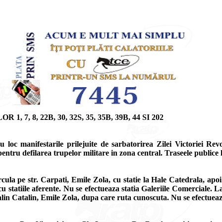
 8, 22B, 30, 32S, 35, 35B, 39B, 44 SI 202
loc manifestarile prilejuite de sarbatorirea Zilei Victoriei Revo
ntru defilarea trupelor militare in zona central. Traseele publice loc
ircula pe str. Carpati, Emile Zola, cu statie la Hale Catedrala, a
statiile aferente. Nu se efectueaza statia Galeriile Comerciale. L
in Catalin, Emile Zola, dupa care ruta cunoscuta. Nu se efectueaza