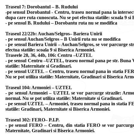
Traseul 7: Dorobantul – B. Rudului
-pe sensul Dorobantul - Centru, traseu normal pana la intersect
dupa care ruta cunoscuta. Nu se pot efectua statiile: scoala 9 si
- pe sensul B. Rudului – Dorobantu ruta nu se modifica
Traseul 22/22b: Auchan/Selgros– Bariera Unirii
- pe sensul Auchan/Selgros – B Unirii ruta nu se modifica
- pe sensul Bariera Unirii – Auchan/Selgros, se vor parcurge str
efectua statiile: scoala 9 si Biserica Armoniei.
Traseele 28, 36, 44b, 106: Centru –UZTEL
- pe sensul Centru –UZTEL, traseu normal pana pe str. Buna Ves
statiile: Maternitate si Gradinari.
- pe sensul UZTEL – Centru, traseu normal pana in statia FERO,
Nu se pot utiliza statiile: Maternitate, Gradinari si Biserica Arm
Traseul 104: Armoniei – UZTEL
- pe sensul Armoniei – UZTEL se vor parcurge strazile: Armo
normal. Nu se pot utiliza statiile: Maternitate si Gradinari.
- pe sensul UZTEL – Armoniei, traseu normal pana in statia FER
statiile: Gradinari, Maternitate si Biserica Armoniei.
Traseul 302: FERO– P.I.P.
- pe sensul FERO – Centru, din statia FERO se vor parcurge str
Maternitate, Gradinari si Biserica Armoniei.