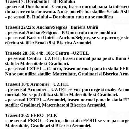
Traseul 7: Dorobantul – B. Rudului
-pe sensul Dorobantul - Centru, traseu normal pana la intersect
dupa care ruta cunoscuta. Nu se pot efectua statiile: Scoala 9 si
- pe sensul B. Rudului – Dorobantu ruta nu se modifica
Traseul 22/22b: Auchan/Selgros– Bariera Unirii
- pe sensul Auchan/Selgros – B Unirii ruta nu se modifica
- pe sensul Bariera Unirii – Auchan/Selgros, se vor parcurge str
efectua statiile: Scoala 9 si Biserica Armoniei.
Traseele 28, 36, 44b, 106: Centru –UZTEL
- pe sensul Centru –UZTEL, traseu normal pana pe str. Buna Ves
statiile: Maternitate si Gradinari.
- pe sensul UZTEL – Centru, traseu normal pana in statia FERO,
Nu se pot utiliza statiile: Maternitate, Gradinari si Biserica Arm
Traseul 104: Armoniei – UZTEL
- pe sensul Armoniei – UZTEL se vor parcurge strazile: Armo
normal. Nu se pot utiliza statiile: Maternitate si Gradinari.
- pe sensul UZTEL – Armoniei, traseu normal pana in statia FER
statiile: Gradinari, Maternitate si Biserica Armoniei.
Traseul 302: FERO– P.I.P.
- pe sensul FERO – Centru, din statia FERO se vor parcurge str
Maternitate, Gradinari si Biserica Armoniei.