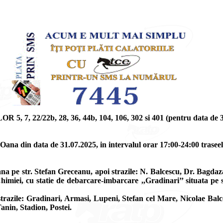
2/22b, 28, 36, 44b, 104, 106, 302 si 401 (pentru data de 3
ana din data de 31.07.2025, in intervalul orar 17:00-24:00 traseele 5
a pe str. Stefan Greceanu, apoi strazile: N. Balcescu, Dr. Bagdaz
himiei, cu statie de debarcare-imbarcare ,,Gradinari’’ situata pe st
razile: Gradinari, Armasi, Lupeni, Stefan cel Mare, Nicolae Balc
Tanin, Stadion, Postei.