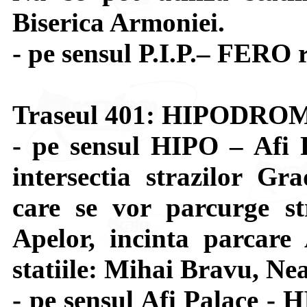
Biserica Armoniei.
- pe sensul P.I.P.– FERO 
Traseul 401: HIPODRO
- pe sensul HIPO – Afi 
intersectia strazilor G
care se vor parcurge st
Apelor, incinta parcare 
statiile: Mihai Bravu, Nea
- pe sensul Afi Palace - 