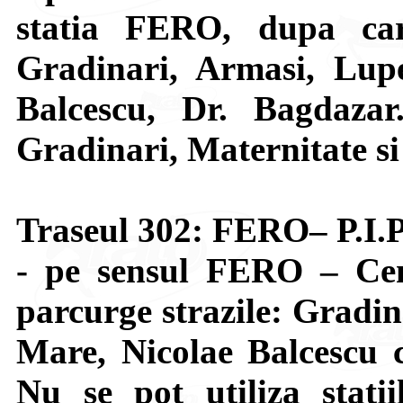
statia FERO, dupa car
Gradinari, Armasi, Lupe
Balcescu, Dr. Bagdazar.
Gradinari, Maternitate si
Traseul 302: FERO– P.I.P
- pe sensul FERO – Cen
parcurge strazile: Gradin
Mare, Nicolae Balcescu c
Nu se pot utiliza statii