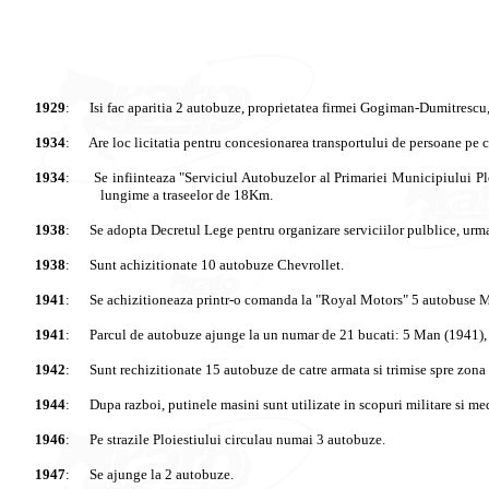
1929
:
Isi
fac
aparitia
2
autobuze
,
proprietatea
firmei
Gogiman-Dumitrescu
1934
:
Are loc
licitatia
pentru
concesionarea
transportului
de
persoane
pe
c
1934
:
Se
infiinteaza
"
Serviciul
Autobuzelor
al
Primariei
Municipiului
Pl
lungime
a
traseelor
de 18Km.
1938
:
Se
adopta
Decretul
Lege
pentru
organizare
serviciilor
pulblice
,
urm
1938
:
Sunt
achizitionate
10
autobuze
Chevrollet
.
1941
:
Se
achizitioneaza
printr
-o
comanda
la "Royal Motors" 5
autobuse
M
1941
:
Parcul
de
autobuze
ajunge
la
un
numar
de 21
bucati
: 5 Man (1941),
1942
:
Sunt
rechizitionate
15
autobuze
de
catre
armata
si
trimise
spre
zona
1944
:
Dupa
razboi
,
putinele
masini
sunt
utilizate
in
scopuri
militare
si
med
1946
:
Pe
strazile
Ploiestiului
circulau
numai
3
autobuze
.
1947
:
Se
ajunge
la 2
autobuze
.