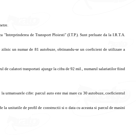
metre
.
za
"
Intreprinderea
de Transport
Ploiesti
" (I.T.P.).
Sunt
preluate
da
la I.R.T.A.
e
zilnic
un
numar
de 81
autobuze
,
obtinandu
-se un
coeficient
de
utilizare
a
ul
de
calatori
tranportati
ajunge
la
cifra
de 92 mil.,
numarul
salariatilor
fiind
 la
urmatoarele
cifre
:
parcul
auto
este
mai
mare cu 30
autobuze
,
coeficientul
de la
unitatile
de
profil
de
constructii
si
o data cu
aceasta
si
parcul
de
masini