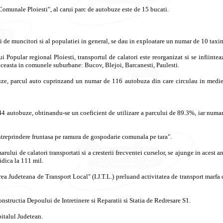
Comunale
Ploiesti
", al
carui
parc
de
autobuze
este
de 15
bucati
.
i
de
muncitori
si
al
populatiei
in general, se
dau
in
exploatare
un
numar
de 10
taxi
ui
Popular regional
Ploiesti
,
transportul
de
calatori
este
reorganizat
si
se
infiintea
aceasta
in
comunele
suburbane
:
Bucov
,
Blejoi
,
Barcanesti
,
Paulesti
.
uze
,
parcul
auto
cuprinzand
un
numar
de 116
autobuza
din care
circulau
in
medi
44
autobuze
,
obtinandu
-se un
coeficient
de
utilizare
a
parcului
de 89.3%,
iar
numar
ntreprindere
fruntasa
pe
ramura
de
gospodarie
comunala
pe
tara
".
arului
de
calatori
transportati
si
a
cresterii
frecventei
curselor
, se
ajunge
in
acest
an
ridica
la 111 mil.
rea
Judeteana
de Transport Local" (I.J.T.L.)
preluand
activitatea
de transport
marfa
onstructia
Depoului
de
Intretinere
si
Reparatii
si
Statia
de
Redresare
S1.
italul
Judetean
.