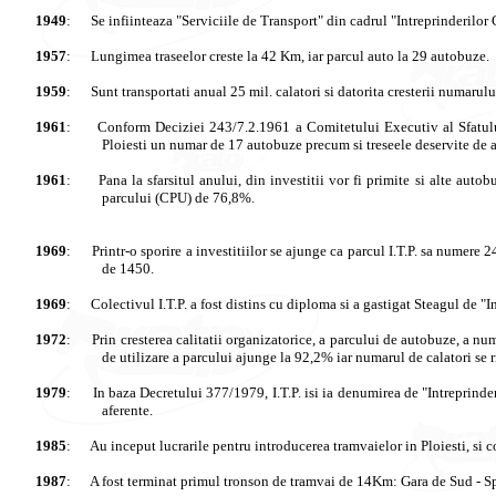
1949
:
Se
infiinteaza
"
Serviciile
de Transport" din
cadrul
"
Intreprinderilor
1957
:
Lungimea
traseelor
creste
la 42 Km,
iar
parcul
auto la 29
autobuze
.
1959
:
Sunt
transportati
anual
25 mil
.
calatori
si
datorita
cresterii
numarulu
1961
:
Conform
Deciziei
243/7.2.1961 a
Comitetului
Executiv
al
Sfatul
Ploiesti
un
numar
de 17
autobuze
precum
si
treseele
deservite
de
1961
:
Pana
la
sfarsitul
anului
, din
investitii
vor
fi
primite
si
alte
autob
parcului
(CPU) de 76,8%.
1969
:
Printr
-o
sporire
a
investitiilor
se
ajunge
ca
parcul
I.T.P.
sa
numere
2
de 1450.
1969
:
Colectivul
I.T.P. a
fost
distins
cu diploma
si
a
gastigat
Steagul
de "
I
1972
:
Prin
cresterea
calitatii
organizatorice
, a
parcului
de
autobuze
, a
num
de
utilizare
a
parcului
ajunge
la 92,2%
iar
numarul
de
calatori
se
1979
:
In
baza
Decretului
377/1979, I.T.P.
isi
ia
denumirea
de "
Intreprinde
aferente
.
1985
:
Au
inceput
lucrarile
pentru
introducerea
tramvaielor
in
Ploiesti
,
si
c
1987
:
A
fost
terminat
primul
tronson
de
tramvai
de 14Km:
Gara
de
Sud
-
Sp