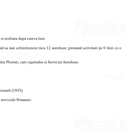
si
reziliata
dupa
cateva
luni
.
nd
sa
mai
achizitioneze
inca
12
autobuze
,
prestand
activitati
pe
6
linii
cu o
lui
Ploiesti
, care
cuprindea
si
Serviciul
Autobuze
.
Renault (1935).
serviciile
Primariei
.