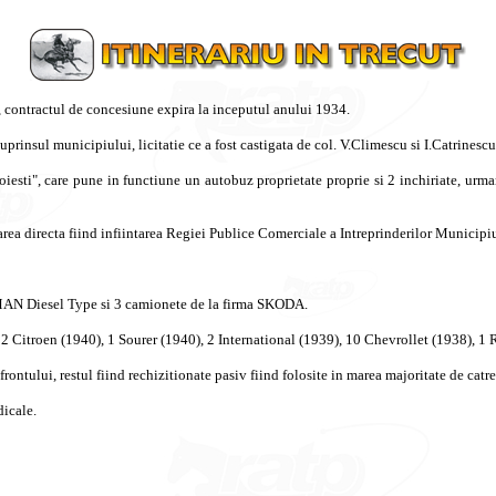
,
contractul
de
concesiune
expira
la
inceputul
anului
1934.
uprinsul
municipiului
,
licitatie
ce
a
fost
castigata
de col.
V.Climescu
si
I.Catrinescu
oiesti
", care
pune
in
functiune
un
autobuz
proprietate
proprie
si
2
inchiriate
,
urma
area
directa
fiind
infiintarea
Regiei
Publice
Comerciale
a
Intreprinderilor
Municipiu
AN Diesel Type
si
3
camionete
de la firma SKODA.
 2 Citroen (1940), 1 Sourer (1940), 2 International (1939), 10
Chevrollet
(1938), 1 
frontului
,
restul
fiind
rechizitionate
pasiv
fiind
folosite
in
marea
majoritate
de
catre
icale
.