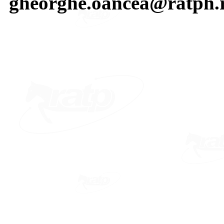
gheorghe.oancea@ratph.