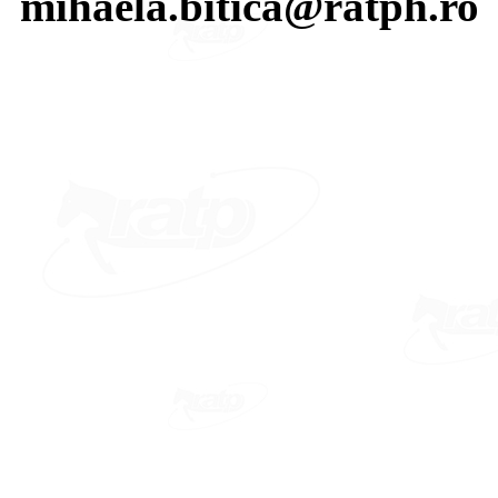
mihaela.bitica@ratph.ro