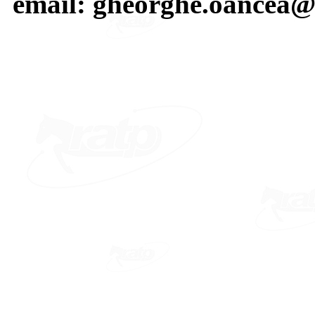
email: gheorghe.oancea@