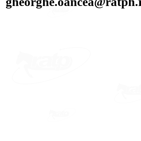
gheorghe.oancea@ratph.