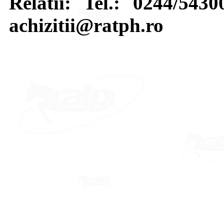
Relatii: Tel.: 0244/543
achizitii@ratph.ro