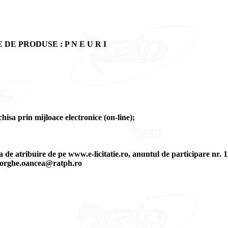
E PRODUSE : P N E U R I
hisa prin mijloace electronice (on-line);
a de atribuire de pe www.e-licitatie.ro, anuntul de participare nr. 
gheorghe.oancea@ratph.ro