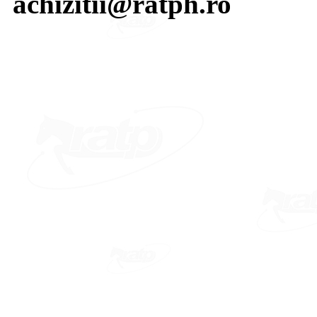
achizitii@ratph.ro