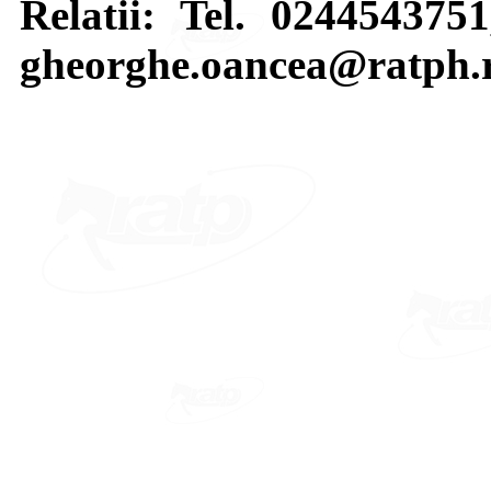
Relatii: Tel. 024454375
gheorghe.oancea@ratph.