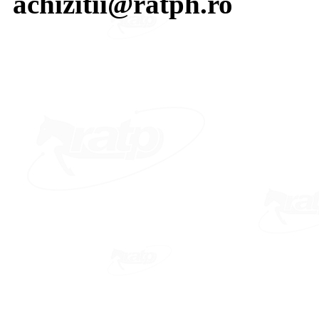
achizitii@ratph.ro