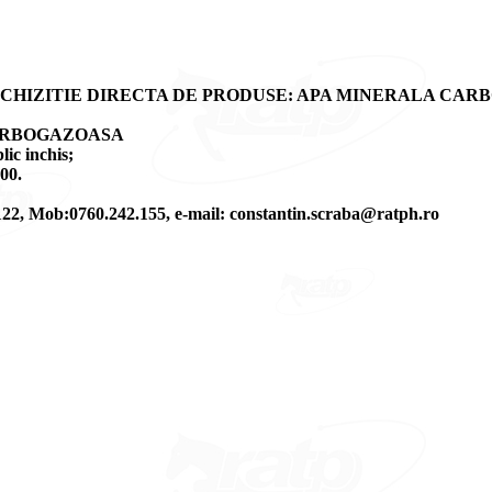
ACHIZITIE DIRECTA DE PRODUSE: APA MINERALA CA
A CARBOGAZOASA
ic inchis;
00.
t.: 122, Mob:0760.242.155, e-mail: constantin.scraba@ratph.ro