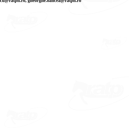
.ionescu@ratph.ro, gheorghe.oancea@ratph.ro