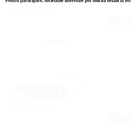
Pentru participare, societatile interesate pot solicita detalii 