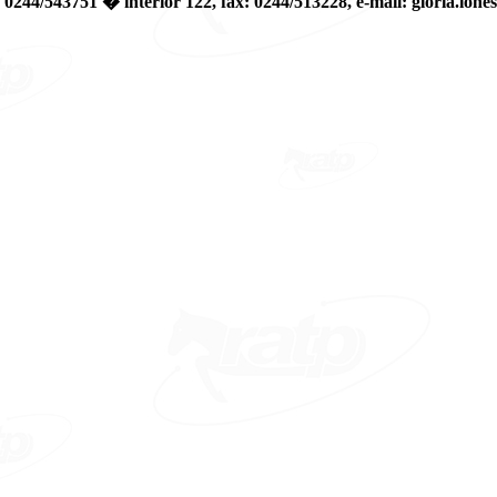
la tel: 0244/543751 � interior 122, fax: 0244/513228, e-mail: gloria