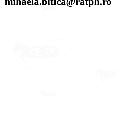
mihaela.bitica@ratph.ro