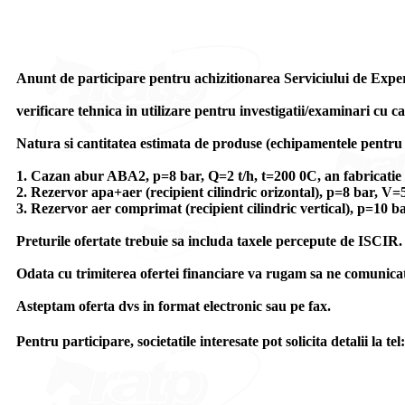
Anunt de participare pentru achizitionarea Serviciului de Expe
verificare tehnica in utilizare pentru investigatii/examinari cu ca
Natura si cantitatea estimata de produse (echipamentele pentru ca
1. Cazan abur ABA2, p=8 bar, Q=2 t/h, t=200 0C, an fabricatie 
2. Rezervor apa+aer (recipient cilindric orizontal), p=8 bar, V=55
3. Rezervor aer comprimat (recipient cilindric vertical), p=10 ba
Preturile ofertate trebuie sa includa taxele percepute de ISCIR.
Odata cu trimiterea ofertei financiare va rugam sa ne comunicati t
Asteptam oferta dvs in format electronic sau pe fax.
Pentru participare, societatile interesate pot solicita detalii la