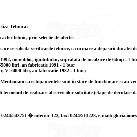
rtiza Tehnica:
racter tehnic, prin selectie de oferte.
re se solicita verificarile tehnice, ca urmare a depasirii duratei de
1992, monobloc, ignitubular, suprafata de incalzire de 64mp - 1 bu
000 litri, an fabricatie 1991 - 1 buc;
r, V=6000 litri, an fabricatie 1982 - 1 buc;
 Mentionam ca echipamentele sunt in stare de functionare si au veri
ermenul de realizare al serviciilor solicitate (etape de derulare dac
 tel: 0244/543751 � interior 122, fax: 0244/513228, e-mail: gloria.io