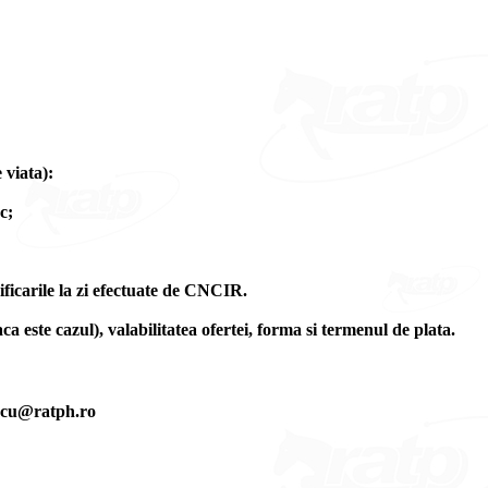
 viata):
c;
ficarile la zi efectuate de CNCIR.
a este cazul), valabilitatea ofertei, forma si termenul de plata.
nescu@ratph.ro