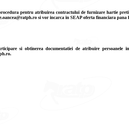
a procedura pentru atribuirea contractului de furnizare hartie pre
he.oancea@ratph.ro si vor incarca in SEAP oferta financiara pana l
ticipare si obtinerea documentatiei de atribuire persoanele int
ph.ro.