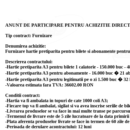
ANUNT DE PARTICIPARE PENTRU ACHIZITIE DIRECTA DE PR
Tip contract: Furnizare
Denumirea achizitie:
Furnizare hartie pretiparita pentru bilete si abonamente pentr
Descrierea contractului:
-Hartie pretiparita A3 pentru bilete 1 calatorie - 150.000 buc - 48
-Hartie pretiparita A3 pentru abonamente - 16.000 buc � 21 a
-Hartie pretiparita A3 pentru legitimatii pe o zi 1.500 buc � 32 l
-Valoarea estimata fara TVA: 36602.00 RON
Conditii contract:
-Hartia va fi ambalata in topuri de cate 1000 coli A3;
-Fiecare top va fi ambalat, sigilat si va avea inscrise seriile de b
-Livrarea produselor se va face in mai multe transe pe parcursul
-Termenul de livrare este de 5 zile lucratoare de la data primiri
-Plata aferenta produselor livrate se face in termen de 60 zile de 
-Perioada de derulare acontractului: 12 luni