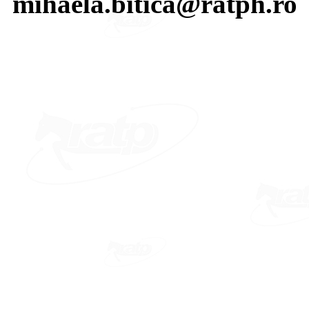
mihaela.bitica@ratph.ro