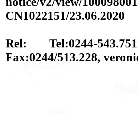
notice/v2/view/10009800
CN1022151/23.06.2020
Rel: Tel:0244-543.75
Fax:0244/513.228, veron