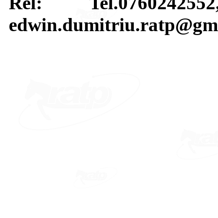
Rel: Tel.07602425
edwin.dumitriu.ratp@gm