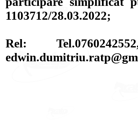
participare simplificat
1103712/28.03.2022;
Rel: Tel.07602425
edwin.dumitriu.ratp@gm