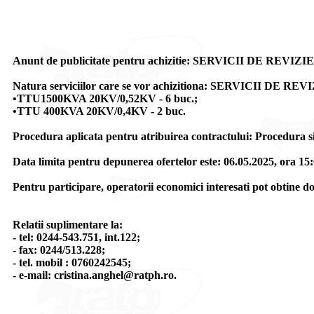
Anunt de publicitate pentru achizitie: SERVICII D
Natura serviciilor care se vor achizitiona: SERVICI
•TTU1500KVA 20KV/0,52KV - 6 buc.;
•TTU 400KVA 20KV/0,4KV - 2 buc.
Procedura aplicata pentru atribuirea contractului: Procedura si
Data limita pentru depunerea ofertelor este: 06.05.2025, ora 15:
Pentru participare, operatorii economici interesati pot obtine 
Relatii suplimentare la:
- tel: 0244-543.751, int.122;
- fax: 0244/513.228;
- tel. mobil : 0760242545;
- e-mail: cristina.anghel@ratph.ro.