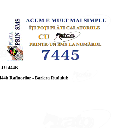
UI 444B
 444b Rafinorilor - Bariera Rudului: