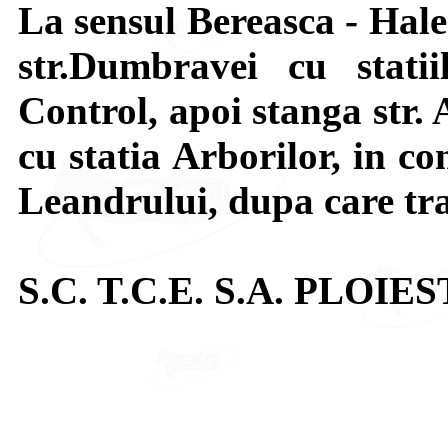
La sensul Bereasca - Hale
str.Dumbravei cu stat
Control, apoi stanga str. 
cu statia Arborilor, in co
Leandrului, dupa care tr
S.C. T.C.E. S.A. PLOIES