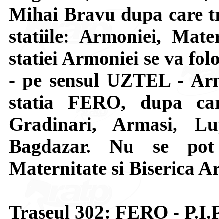
Mihai Bravu dupa care tr
statiile: Armoniei, Mate
statiei Armoniei se va fol
- pe sensul UZTEL - Arm
statia FERO, dupa car
Gradinari, Armasi, L
Bagdazar. Nu se pot u
Maternitate si Biserica A
Traseul 302: FERO - P.I.P