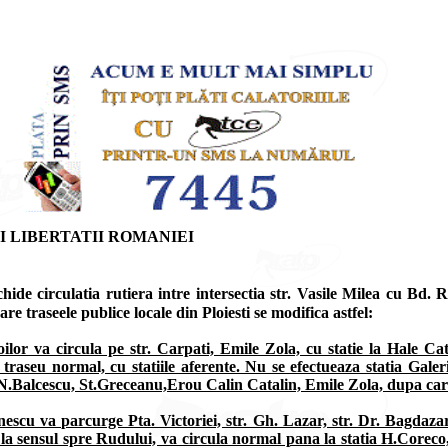
 LIBERTATII ROMANIEI
de circulatia rutiera intre intersectia str. Vasile Milea cu Bd. 
re traseele publice locale din Ploiesti se modifica astfel:
oilor va circula pe str. Carpati, Emile Zola, cu statie la Hale C
raseu normal, cu statiile aferente. Nu se efectueaza statia Galer
, N.Balcescu, St.Greceanu,Erou Calin Catalin, Emile Zola, dupa care
onescu va parcurge Pta. Victoriei, str. Gh. Lazar, str. Dr. Bagdaz
la sensul spre Rudului, va circula normal pana la statia H.Coreco