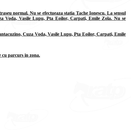
 traseu normal. Nu se efectueaza statia Tache Ionescu. La sensul
uza Voda, Vasile Lupu, Pta Eoilor, Carpati, Emile Zola. Nu se
Cantacuzino, Cuza Voda, Vasile Lupu, Pta Eoilor, Carpati, Emile
e cu parcurs in zona.