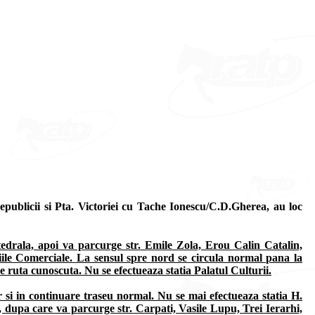
Republicii si Pta. Victoriei cu Tache Ionescu/C.D.Gherea, au loc
atedrala, apoi va parcurge str. Emile Zola, Erou Calin Catalin,
iile Comerciale. La sensul spre nord se circula normal pana la
 ruta cunoscuta. Nu se efectueaza statia Palatul Culturii.
ar si in continuare traseu normal. Nu se mai efectueaza statia H.
, dupa care va parcurge str. Carpati, Vasile Lupu, Trei Ierarhi,