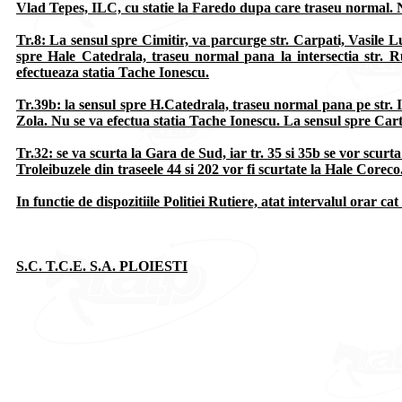
Vlad Tepes, ILC, cu statie la Faredo dupa care traseu normal. N
Tr.8
: La sensul spre Cimitir, va parcurge str. Carpati, Vasile 
spre Hale Catedrala, traseu normal pana la intersectia str. 
efectueaza statia Tache Ionescu.
Tr.39b
: la sensul spre H.Catedrala, traseu normal pana pe str.
Zola. Nu se va efectua statia Tache Ionescu. La sensul spre Carti
Tr.32
: se va scurta la Gara de Sud, iar tr. 35 si 35b se vor scurt
Troleibuzele din traseele 44 si 202 vor fi scurtate la Hale Corec
In functie de dispozitiile Politiei Rutiere, atat intervalul orar cat 
S.C. T.C.E. S.A. PLOIESTI