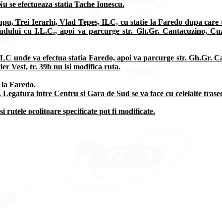
u se efectueaza statia Tache Ionescu.
Lupu, Trei Ierarhi, Vlad Tepes, ILC, cu statie la Faredo dupa care
Rudului cu I.L.C., apoi va parcurge str. Gh.Gr. Cantacuzino, C
 ILC unde va efectua statia Faredo, apoi va parcurge str. Gh.Gr. 
er Vest, tr. 39b nu isi modifica ruta.
a la Faredo.
o. Legatura intre Centru si Gara de Sud se va face cu celelalte trase
si rutele ocolitoare specificate pot fi modificate.