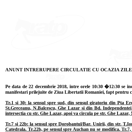
ANUNT INTRERUPERE CIRCULATIE CU OCAZIA ZILEI
Pe data de 22 decembrie 2018, intre orele 10:30 �12:30 se inchi
manifestari prilejuite de Ziua Libertatii Romaniei, fapt pentru ca
Tr.1 si 30
: la sensul spre sud, din sensul giratoriu din Pta Er
St.Greceanu, N.Balcescu, Ghe Lazar si din Bd. Independentei t
intersectia cu str. Ghe Lazar, apoi va circula pe str. Ghe Lazar
Tr.7 si 22b
: la sensul spre Dorobantul/Bar. Unirii, din str. T.I
Catedrala. Tr.22b, pe sensul spre Auchan nu se modifica. Tr.7, 