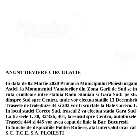
ANUNT DEVIERE CIRCULATIE
In data de 02 Martie 2020 Primaria Municipiului Ploiesti organi
Astfel, la Monumentul Vanatorilor din Zona Garii de Sud se imp
ruta ocolitoare intre statuia Radu Stanian si Gara Sud: pe str.
dinspre Sud spre Centru, unde vor efectua statiile 13 Decembrie
Traseele de troleibuze 44 si 202 vor fi scurtate la Hale Coreco. 
In locul statiei Coreco Sud, traseul 2 va efectua statia Gara Sud
La traseele 1, 30, 32/32b, 401, la sensul spre Centru, autobuze
Traseele 444 si 445 vor avea capat de linie la Bar. Bucuresti.
In functie de dispozitiile Politiei Rutiere, atat intervalul orar cat 
S.C. T.C.E. S.A. PLOIESTI