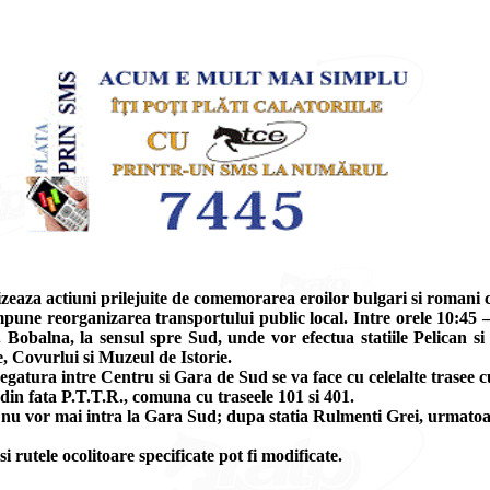
zeaza actiuni prilejuite de comemorarea eroilor bulgari si romani c
une reorganizarea transportului public local. Intre orele 10:45 –
 Bobalna, la sensul spre Sud, unde vor efectua statiile Pelican si
, Covurlui si Muzeul de Istorie.
Legatura intre Centru si Gara de Sud se va face cu celelalte trasee 
 din fata P.T.T.R., comuna cu traseele 101 si 401.
le nu vor mai intra la Gara Sud; dupa statia Rulmenti Grei, urmatoa
si rutele ocolitoare specificate pot fi modificate.