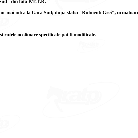
 Sud" din fata P.T.T.R.
u vor mai intra la Gara Sud; dupa statia "Rulmenti Grei", urmatoar
si rutele ocolitoare specificate pot fi modificate.