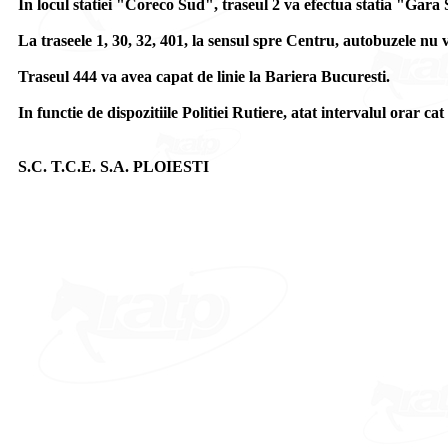
In locul statiei "Coreco Sud", traseul 2 va efectua statia "Gara
La traseele 1, 30, 32, 401, la sensul spre Centru, autobuzele n
Traseul 444 va avea capat de linie la Bariera Bucuresti.
In functie de dispozitiile Politiei Rutiere, atat intervalul orar cat 
S.C. T.C.E. S.A. PLOIESTI